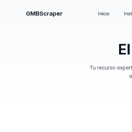
GMBScraper
Inicio
Ins
E
Tu recurso exper
a