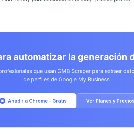
ara automatizar la generación 
rofesionales que usan GMB Scraper para extraer dato
de perfiles de Google My Business.
Añadir a Chrome - Gratis
Ver Planes y Precio